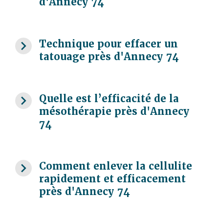
d'Annecy 74
navigate_next
Technique pour effacer un
tatouage près d'Annecy 74
navigate_next
Quelle est l’efficacité de la
mésothérapie près d'Annecy
74
navigate_next
Comment enlever la cellulite
rapidement et efficacement
près d'Annecy 74