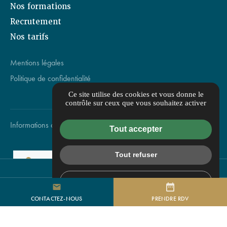
Nos formations
Recrutement
Nos tarifs
Mentions légales
Politique de confidentialité
Ce site utilise des cookies et vous donne le
contrôle sur ceux que vous souhaitez activer
Informations complémentaires
Flux RSS
Gestion des cookies
Tout accepter
Tout refuser
96 RUE CRILLON
84 BOULEVARD DES BELGES
NOS ADRESSES
Personnaliser
mail
Clinique de médecine et chirurgie esthétique
CONTACTEZ-NOUS
PRENDRE RDV
Centre Capillaire