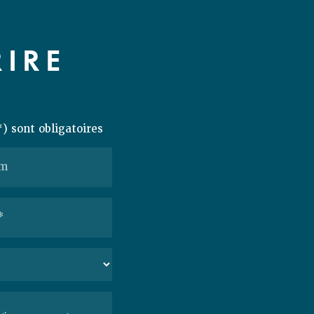
T
IRE
) sont obligatoires
om
*